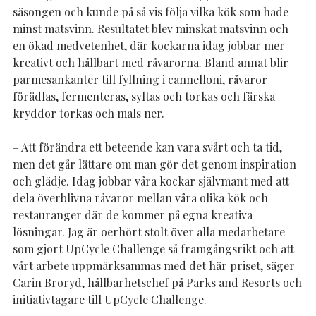
säsongen och kunde på så vis följa vilka kök som hade
minst matsvinn. Resultatet blev minskat matsvinn och
en ökad medvetenhet, där kockarna idag jobbar mer
kreativt och hållbart med råvarorna. Bland annat blir
parmesankanter till fyllning i cannelloni, råvaror
förädlas, fermenteras, syltas och torkas och färska
kryddor torkas och mals ner.
– Att förändra ett beteende kan vara svårt och ta tid,
men det går lättare om man gör det genom inspiration
och glädje. Idag jobbar våra kockar självmant med att
dela överblivna råvaror mellan våra olika kök och
restauranger där de kommer på egna kreativa
lösningar. Jag är oerhört stolt över alla medarbetare
som gjort UpCycle Challenge så framgångsrikt och att
vårt arbete uppmärksammas med det här priset, säger
Carin Broryd, hållbarhetschef på Parks and Resorts och
initiativtagare till UpCycle Challenge.