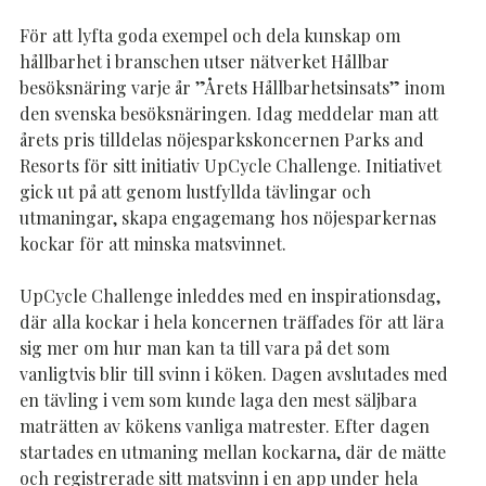
För att lyfta goda exempel och dela kunskap om
hållbarhet i branschen utser nätverket Hållbar
besöksnäring varje år ”Årets Hållbarhetsinsats” inom
den svenska besöksnäringen. Idag meddelar man att
årets pris tilldelas nöjesparkskoncernen Parks and
Resorts för sitt initiativ UpCycle Challenge. Initiativet
gick ut på att genom lustfyllda tävlingar och
utmaningar, skapa engagemang hos nöjesparkernas
kockar för att minska matsvinnet.
UpCycle Challenge inleddes med en inspirationsdag,
där alla kockar i hela koncernen träffades för att lära
sig mer om hur man kan ta till vara på det som
vanligtvis blir till svinn i köken. Dagen avslutades med
en tävling i vem som kunde laga den mest säljbara
maträtten av kökens vanliga matrester. Efter dagen
startades en utmaning mellan kockarna, där de mätte
och registrerade sitt matsvinn i en app under hela