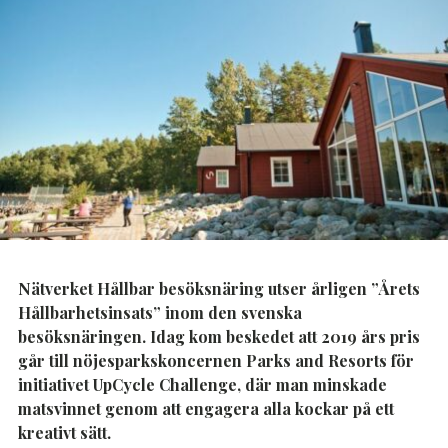
Nätverket Hållbar besöksnäring utser årligen ”Årets
Hållbarhetsinsats” inom den svenska
besöksnäringen. Idag kom beskedet att 2019 års pris
går till nöjesparkskoncernen Parks and Resorts för
initiativet UpCycle Challenge, där man minskade
matsvinnet genom att engagera alla kockar på ett
kreativt sätt.