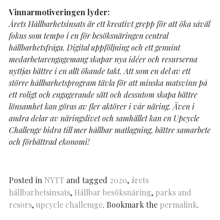
Vinnarmotiveringen lyder:
Årets Hållbarhetsinsats är ett kreativt grepp för att öka såväl
fokus som tempo i en för besöksnäringen central
hållbarhetsfråga. Digital uppföljning och ett genuint
medarbetarengagemang skapar nya idéer och resurserna
nyttjas bättre i en allt ökande takt. Att som en del av ett
större hållbarhetsprogram tävla för att minska matsvinn på
ett roligt och engagerande sätt och dessutom skapa bättre
lönsamhet kan göras av fler aktörer i vår näring. Även i
andra delar av näringslivet och samhället kan en Upcycle
Challenge bidra till mer hållbar matlagning, bättre samarbete
och förbättrad ekonomi!
Posted in
NYTT
and tagged
2020
,
årets
hållbarhetsinsats
,
Hållbar besöksnäring
,
parks and
resors
,
upcycle challemge
. Bookmark the
permalink
.