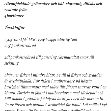
citronpicklade grönsaker och kål, skummig dillsås och
rostade frön.
4portioner
Torskbiffar
250g Torskfilé MSC 150g Vispgrädde 8g Salt
20g pankoströbröd
2dl pankoströbröd till panering Normalsaltat smör till
stekning
Skär ner fisken i mindre bitar. Se till så fisken och grädden
är kylskåpskalla. Kör fisken i matberedare på högsta
hastighet tillsammans med saltet tills färsen snurrar runt i en
klump. Fördela ut jämnt i matberedaren med slickepott och
häll snabbt i grädden på högsta hastighet och kör max 1min.
Ta ur färsen och blanda i ströbrödet för hand. Låt svälla i kyl
10min. Forma till 80-90g biffar, vänd i ströbröd och stek