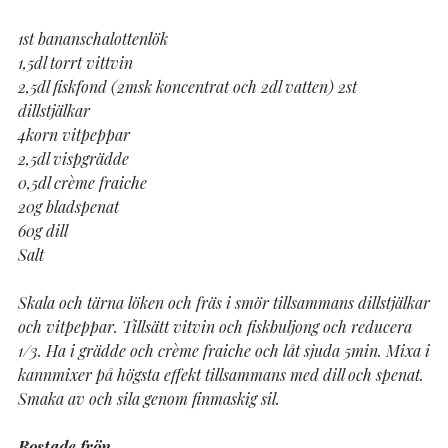
1st bananschalottenlök
1,5dl torrt vittvin
2,5dl fiskfond (2msk koncentrat och 2dl vatten) 2st
dillstjälkar
4korn vitpeppar
2,5dl vispgrädde
0,5dl crème fraiche
20g bladspenat
60g dill
Salt
Skala och tärna löken och fräs i smör tillsammans dillstjälkar
och vitpeppar. Tillsätt vitvin och fiskbuljong och reducera
1/3. Ha i grädde och crème fraiche och låt sjuda 5min. Mixa i
kannmixer på högsta effekt tillsammans med dill och spenat.
Smaka av och sila genom finmaskig sil.
Rostade frön