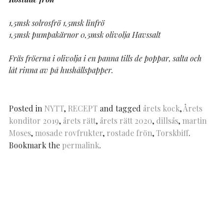
1,5msk solrosfrö 1,5msk linfrö
1,5msk pumpakärnor 0,5msk olivolja Havssalt
Fräs fröerna i olivolja i en panna tills de poppar, salta och
låt rinna av på hushållspapper.
Posted in
NYTT
,
RECEPT
and tagged
årets kock
,
Årets
konditor 2019
,
årets rätt
,
årets rätt 2020
,
dillsås
,
martin
Moses
,
mosade rovfrukter
,
rostade frön
,
Torskbiff
.
Bookmark the
permalink
.