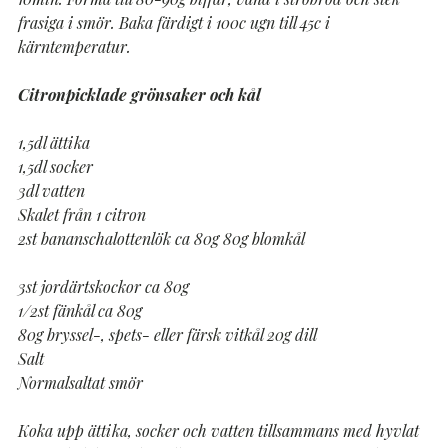
frasiga i smör. Baka färdigt i 100c ugn till 45c i
kärntemperatur.
Citronpicklade grönsaker och kål
1,5dl ättika
1,5dl socker
3dl vatten
Skalet från 1 citron
2st bananschalottenlök ca 80g 80g blomkål
3st jordärtskockor ca 80g
1/2st fänkål ca 80g
80g bryssel-, spets- eller färsk vitkål 20g dill
Salt
Normalsaltat smör
Koka upp ättika, socker och vatten tillsammans med hyvlat