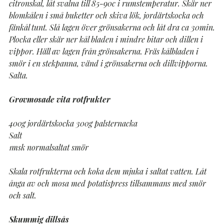
citronskal, låt svalna till 85-90c i rumstemperatur. Skär ner
blomkålen i små buketter och skiva lök, jordärtskocka och
fänkål tunt. Slå lagen över grönsakerna och låt dra ca 30min.
Plocka eller skär ner kål bladen i mindre bitar och dillen i
vippor. Häll av lagen från grönsakerna. Fräs kålbladen i
smör i en stekpanna, vänd i grönsakerna och dillvipporna.
Salta.
Grovmosade vita rotfrukter
400g jordärtskocka 300g palsternacka
Salt
1msk normalsaltat smör
Skala rotfrukterna och koka dem mjuka i saltat vatten. Låt
ånga av och mosa med potatispress tillsammans med smör
och salt.
Skummig dillsås